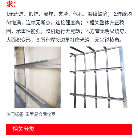
求：
1.无虚焊、假焊、漏焊、夹渣、气孔、裂纹缺陷； 2.焊缝均
匀饱满，连续无断点，连接强度高； 3.框架整体方正稳
固，承重性能强，整机运行无晃动； 4.方管无明显烧穿、
大面积变形； 5.所有焊接边角打磨光滑，无尖锐棱角。
热门标签: 重型复合固化室
相关分类