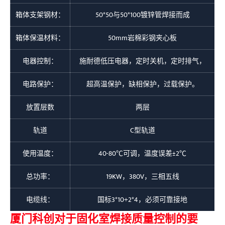
箱体支架钢材：
50*50与50*100镀锌管焊接而成
箱体保温材料：
50mm岩棉彩钢夹心板
电器控制：
施耐德低压电器，定时关机，定时排气，
电路保护：
超高温保护，缺相保护，过载保护。
放置层数
两层
轨道
C型轨道
使用温度：
40-80℃可调，温度误差±2℃
总功率：
19KW，380V，三相五线
电缆线：
国标3*10+2*4，必须可靠接地
厦门科创对于固化室焊接质量控制的要