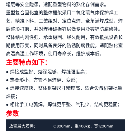
塌层等安全隐患，适配重型物料的熟化存储需求。
重型复合固化室的整体框架采用二氧化碳气体保护焊工
艺，精准下料、工装组对、定位点焊、全角满焊成型，焊
后整形打磨，并对焊接破损锌层做专用冷镀锌防腐修补。
整体结构刚性强、承重稳固、经久耐用，有效抵抗设备长
期使用形变，同时具备良好的防锈防腐性能。适配熟化室
高温高湿工作环境，使用寿命长，维护成本低。
主要特点如下：
● 焊接成型好、熔深足够，焊缝强度高；
● 热变形小，方管不易焊穿、变形；
● 焊接速度快，整体框架尺寸精度高，适合设备机架批量
焊接；
● 相比手工电弧焊，焊缝更平整、气孔少、结构更稳固；
参数
放置最大膜卷：
￠800mm，重400kg，宽1200mm