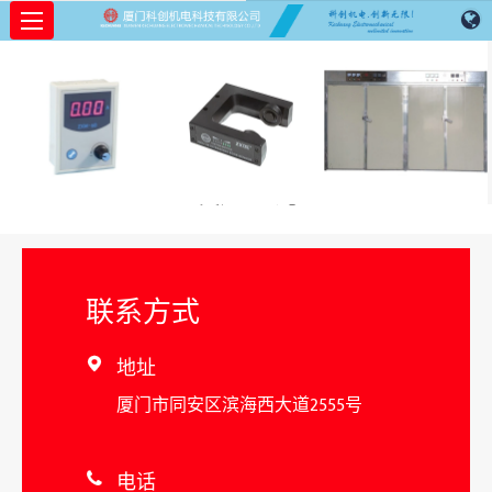
发送查询
联系方式
地址

厦门市同安区滨海西大道2555号
电话
